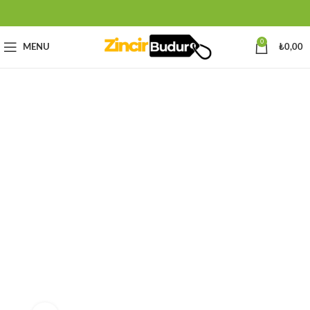
0
MENU
₺
0,00