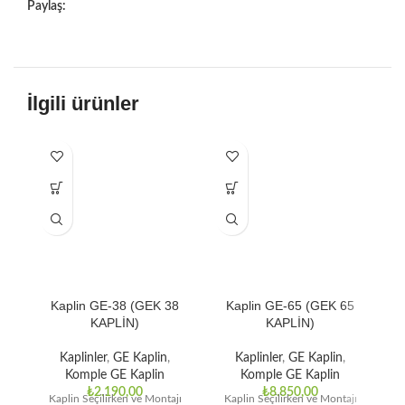
Paylaş:
İlgili ürünler
Kaplin GE-38 (GEK 38
Kaplin GE-65 (GEK 65
KAPLİN)
KAPLİN)
Ka
Kaplinler
,
GE Kaplin
,
Kaplinler
,
GE Kaplin
,
Komple GE Kaplin
Komple GE Kaplin
₺
2.190,00
₺
8.850,00
Kaplin Seçilirken ve Montajı
Kaplin Seçilirken ve Montajı