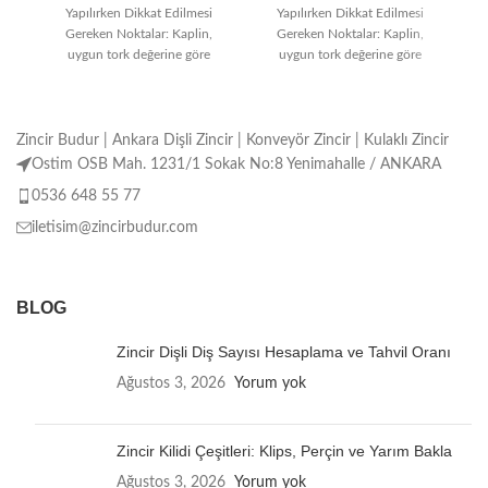
Yapılırken Dikkat Edilmesi
Yapılırken Dikkat Edilmesi
Gereken Noktalar: Kaplin,
Gereken Noktalar: Kaplin,
uygun tork değerine göre
uygun tork değerine göre
seçilmelidir. Montaj işlemi
seçilmelidir. Montaj işlemi
doğru ve özenli
doğru ve özenli
Zincir Budur | Ankara Dişli Zincir | Konveyör Zincir | Kulaklı Zincir
Ostim OSB Mah. 1231/1 Sokak No:8 Yenimahalle / ANKARA
0536 648 55 77
iletisim@zincirbudur.com
BLOG
Zincir Dişli Diş Sayısı Hesaplama ve Tahvil Oranı
Ağustos 3, 2026
Yorum yok
Zincir Kilidi Çeşitleri: Klips, Perçin ve Yarım Bakla
Ağustos 3, 2026
Yorum yok