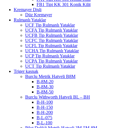
FB1 Tipi KK 301 Konik Kilit
Kremayer Dişli
Düz Kremayer
Rulmanlı Yataklar
UCF Tip Rulmanlı Yataklar
UCFA Tip Rulmanlı Yataklar
UCFB Tip Rulmanlı Yataklar
UCFC Tip Rulmanlı Yataklar
UCFL Tip Rulmanlı Yataklar
UCHA Tip Rulmanlı Yataklar
UCP Tip Rulmanlı Yataklar
UCPA Tip Rulmanlı Yataklar
UCT Tip Rulmanlı Yataklar
Triger kasnak
Burçlu Metrik Hatveli B8M
B-8M-20
B-8M-30
B-8M-50
Burçlu Withworth Hatveli BL – BH
B-H-100
B-H-150
B-H-200
B-L-075
B-L-100
Pilot Delikli Metrik Hatveli 3M-5M-8M