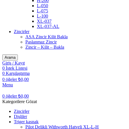
H-200
L-050
L-075
L-100
XL-037
XL-037-AL
Zincirler
ASA Zincir Kilit Bakla
Paslanmaz Zincir
Zincir – Kilit – Bakla
Arama
Giriş / Kayıt
0
İstek Listesi
0
Karşılaştırma
0
öğeler
₺
0,00
Menu
0
öğeler
₺
0,00
Kategorilere Gözat
Zincirler
Dişliler
Triger kasnak
Pilot Delikli Withworth Hatveli XL-L-H