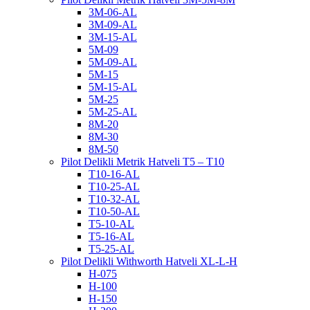
3M-06-AL
3M-09-AL
3M-15-AL
5M-09
5M-09-AL
5M-15
5M-15-AL
5M-25
5M-25-AL
8M-20
8M-30
8M-50
Pilot Delikli Metrik Hatveli T5 – T10
T10-16-AL
T10-25-AL
T10-32-AL
T10-50-AL
T5-10-AL
T5-16-AL
T5-25-AL
Pilot Delikli Withworth Hatveli XL-L-H
H-075
H-100
H-150