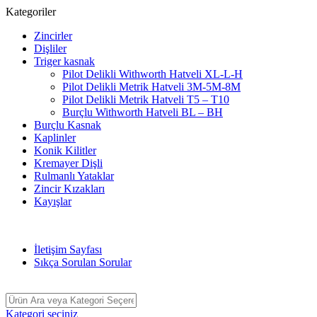
Kategoriler
Zincirler
Dişliler
Triger kasnak
Pilot Delikli Withworth Hatveli XL-L-H
Pilot Delikli Metrik Hatveli 3M-5M-8M
Pilot Delikli Metrik Hatveli T5 – T10
Burçlu Withworth Hatveli BL – BH
Burçlu Kasnak
Kaplinler
Konik Kilitler
Kremayer Dişli
Rulmanlı Yataklar
Zincir Kızakları
Kayışlar
2014 Yılından Beri Hizmetteyiz
İletişim Sayfası
Sıkça Sorulan Sorular
Kategori seçiniz