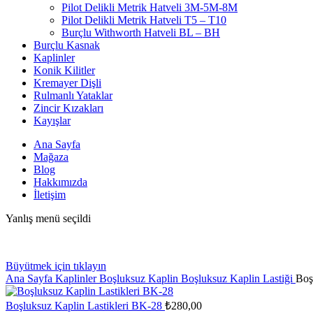
Pilot Delikli Metrik Hatveli 3M-5M-8M
Pilot Delikli Metrik Hatveli T5 – T10
Burçlu Withworth Hatveli BL – BH
Burçlu Kasnak
Kaplinler
Konik Kilitler
Kremayer Dişli
Rulmanlı Yataklar
Zincir Kızakları
Kayışlar
Ana Sayfa
Mağaza
Blog
Hakkımızda
İletişim
Yanlış menü seçildi
Büyütmek için tıklayın
Ana Sayfa
Kaplinler
Boşluksuz Kaplin
Boşluksuz Kaplin Lastiği
Boş
Boşluksuz Kaplin Lastikleri BK-28
₺
280,00