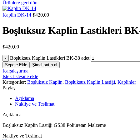
Ürünlere geri dön
Kaplin DK-14
₺
420,00
Boşluksuz Kaplin Lastikleri BK
₺
420,00
Boşluksuz Kaplin Lastikleri BK-38 adet
Sepete Ekle
Şimdi satın al
Karşılaştırma
İstek listesine ekle
Kategoriler:
Boşluksuz Kaplin
,
Boşluksuz Kaplin Lastiği
,
Kaplinler
Paylaş:
Açıklama
Nakliye ve Teslimat
Açıklama
Boşluksuz Kaplin Lastiği GS38 Poliüretan Malzeme
Nakliye ve Teslimat