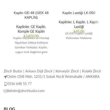
Kaplin GE-48 (GEK 48
Kaplin Lastiği LK-050
KAPLİN)
Kaplinler
,
L Kaplin
,
L Kaplin
Ka
Kaplinler
,
GE Kaplin
,
Lastiği
Komple GE Kaplin
₺
45,00
LK-035 Kaplin Lastiği
₺
3.850,00
Kaplin Seçilirken ve Montajı
Poliüretan Malzeme
Yapılırken Dikkat Edilmesi
Gereken Noktalar: Kaplin,
uygun tork değerine göre
seçilmelidir. Montaj işlemi
doğru ve özenli
Zincir Budur | Ankara Dişli Zincir | Konveyör Zincir | Kulaklı Zincir
Ostim OSB Mah. 1231/1 Sokak No:8 Yenimahalle / ANKARA
0536 648 55 77
iletisim@zincirbudur.com
BLOG