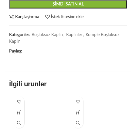
ŞIMDI SATIN AL
Karşılaştırma
İstek listesine ekle
Kategoriler:
Boşluksuz Kaplin
,
Kaplinler
,
Komple Boşluksuz
Kaplin
Paylaş:
İlgili ürünler