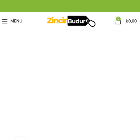
0
MENU
₺
0,00