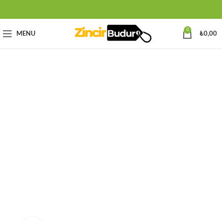
0
MENU
₺
0,00