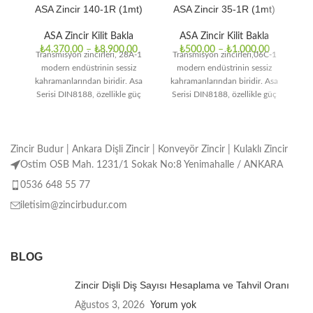
ASA Zincir 140-1R (1mt)
ASA Zincir 35-1R (1mt)
ASA Zincir Kilit Bakla
ASA Zincir Kilit Bakla
₺
4.370,00
–
₺
8.900,00
₺
500,00
–
₺
1.000,00
Transmisyon zincirleri, 28A-1
Transmisyon zincirleri,06C-1
T
modern endüstrinin sessiz
modern endüstrinin sessiz
kahramanlarından biridir. Asa
kahramanlarından biridir. Asa
k
Serisi DIN8188, özellikle güç
Serisi DIN8188, özellikle güç
S
iletiminde sürekli ve güvenilir
iletiminde sürekli ve güvenilir
i
bir performans sunmak
bir performans sunmak üzere
Zincir Budur | Ankara Dişli Zincir | Konveyör Zincir | Kulaklı Zincir
Ostim OSB Mah. 1231/1 Sokak No:8 Yenimahalle / ANKARA
0536 648 55 77
iletisim@zincirbudur.com
BLOG
Zincir Dişli Diş Sayısı Hesaplama ve Tahvil Oranı
Ağustos 3, 2026
Yorum yok