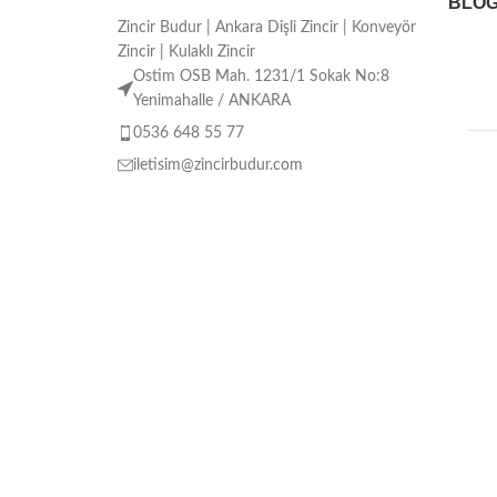
BLO
Zincir Budur | Ankara Dişli Zincir | Konveyör
Zincir | Kulaklı Zincir
Ostim OSB Mah. 1231/1 Sokak No:8
Yenimahalle / ANKARA
0536 648 55 77
iletisim@zincirbudur.com