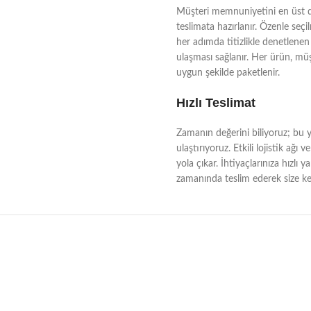
Müşteri memnuniyetini en üst dü
teslimata hazırlanır. Özenle seçi
her adımda titizlikle denetlenen 
ulaşması sağlanır. Her ürün, müşt
uygun şekilde paketlenir.
Hızlı Teslimat
Zamanın değerini biliyoruz; bu yü
ulaştırıyoruz. Etkili lojistik a
yola çıkar. İhtiyaçlarınıza hızlı 
zamanında teslim ederek size kes