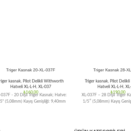
Triger Kasnak 20-XL-037F
Triger Kasnak 28-X
riger kasnak
,
Pilot Delikli Withworth
Triger kasnak
,
Pilot Delik
Hatveli XL-L-H
,
XL-037
Hatveli XL-L-H
,
XL
₺
160,00
₺
190,00
-037F - 20 Dişli Triger Kasnak; Hatve:
XL-037F – 28 Dişli Triger K
5" (5,08mm) Kayış Genişliği: 9,40mm
1/5″ (5,08mm) Kayış Geniş