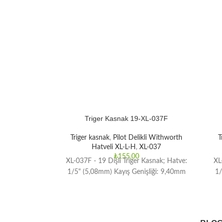
Triger Kasnak 19-XL-037F
Triger kasnak
,
Pilot Delikli Withworth
T
Hatveli XL-L-H
,
XL-037
₺
155,00
XL-037F - 19 Dişli Triger Kasnak; Hatve:
XL
1/5" (5,08mm) Kayış Genişliği: 9,40mm
1/