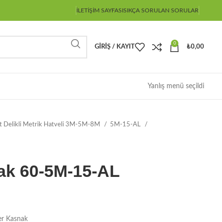
İLETIŞIM SAYFASI
SIKÇA SORULAN SORULAR
0
GIRIŞ / KAYIT
₺
0,00
Yanlış menü seçildi
ot Delikli Metrik Hatveli 3M-5M-8M
5M-15-AL
ak 60-5M-15-AL
er Kasnak