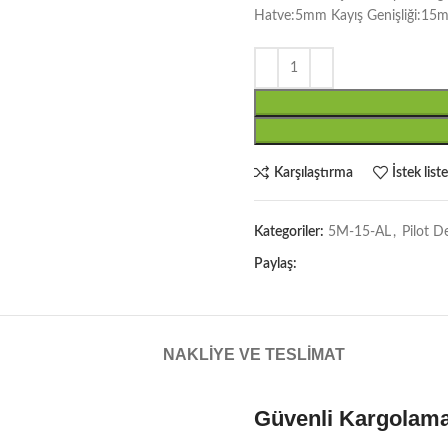
Hatve:5mm Kayış Genişliği:15
Karşılaştırma
İstek list
Kategoriler:
5M-15-AL
,
Pilot D
Paylaş:
NAKLIYE VE TESLIMAT
Güvenli Kargolam