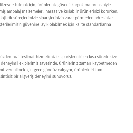
zeyde tutmak için, ürünleriniz güvenli kargolama prensibiyle
lmiş ambalaj malzemeleri, hassas ve kırılabilir ürünlerinizi korurken,
lojistik süreçlerimizle siparişlerinizin zarar görmeden adresinize
erilerimizin güvenine layık olabilmek için kalite standartlarına
zden hızlı teslimat hizmetimizle siparişlerinizi en kısa sürede size
ğı ve deneyimli ekiplerimiz sayesinde, ürünleriniz zaman kaybetmeden
yanıt verebilmek için gece gündüz çalışıyor, ürünlerinizi tam
intisiz bir alışveriş deneyimi sunuyoruz.