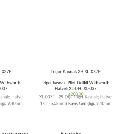
L-037F
Triger Kasnak 29-XL-037F
li Withworth
Triger kasnak
,
Pilot Delikli Withworth
T
-037
Hatveli XL-L-H
,
XL-037
₺
200,00
asnak; Hatve:
XL-037F - 29 Dişli Triger Kasnak; Hatve:
XL-
liği: 9,40mm
1/5" (5,08mm) Kayış Genişliği: 9,40mm
1/