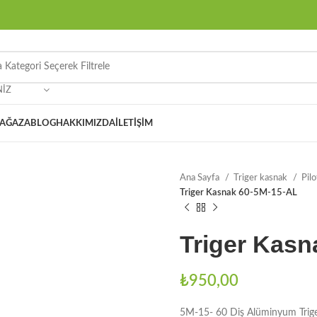
NIZ
AĞAZA
BLOG
HAKKIMIZDA
İLETIŞIM
Ana Sayfa
Triger kasnak
Pil
Triger Kasnak 60-5M-15-AL
Triger Kasn
₺
950,00
5M-15- 60 Diş Alüminyum Trig