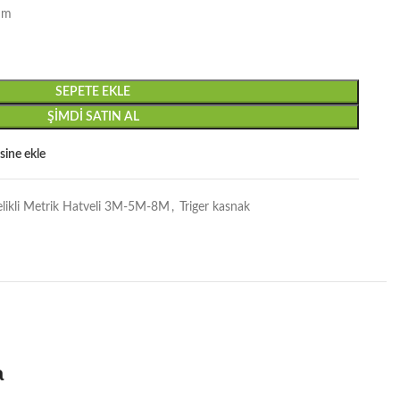
mm
SEPETE EKLE
ŞIMDI SATIN AL
esine ekle
elikli Metrik Hatveli 3M-5M-8M
,
Triger kasnak
a