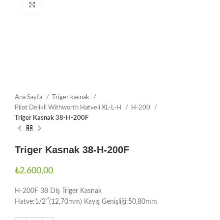
Büyütmek için tıklayın
Ana Sayfa
Triger kasnak
Pilot Delikli Withworth Hatveli XL-L-H
H-200
Triger Kasnak 38-H-200F
Triger Kasnak 38-H-200F
₺
2.600,00
H-200F 38 Diş Triger Kasnak
Hatve:1/2″(12,70mm) Kayış Genişliği:50,80mm