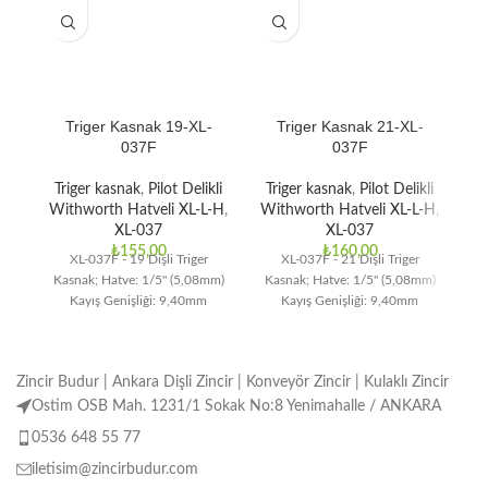
Triger Kasnak 19-XL-
Triger Kasnak 21-XL-
037F
037F
Triger kasnak
,
Pilot Delikli
Triger kasnak
,
Pilot Delikli
T
Withworth Hatveli XL-L-H
,
Withworth Hatveli XL-L-H
,
Wi
XL-037
XL-037
₺
155,00
₺
160,00
XL-037F - 19 Dişli Triger
XL-037F - 21 Dişli Triger
Kasnak; Hatve: 1/5" (5,08mm)
Kasnak; Hatve: 1/5" (5,08mm)
Ka
Kayış Genişliği: 9,40mm
Kayış Genişliği: 9,40mm
Zincir Budur | Ankara Dişli Zincir | Konveyör Zincir | Kulaklı Zincir
Ostim OSB Mah. 1231/1 Sokak No:8 Yenimahalle / ANKARA
0536 648 55 77
iletisim@zincirbudur.com