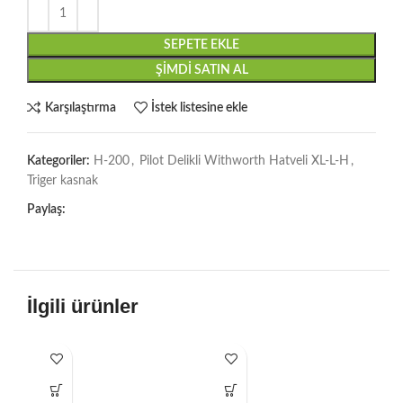
SEPETE EKLE
ŞIMDI SATIN AL
Karşılaştırma
İstek listesine ekle
Kategoriler:
H-200
,
Pilot Delikli Withworth Hatveli XL-L-H
,
Triger kasnak
Paylaş:
İlgili ürünler