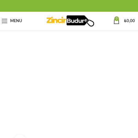
0
MENU
₺
0,00