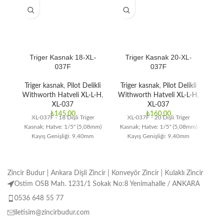
Triger Kasnak 18-XL-
Triger Kasnak 20-XL-
037F
037F
Triger kasnak
,
Pilot Delikli
Triger kasnak
,
Pilot Delikli
T
Withworth Hatveli XL-L-H
,
Withworth Hatveli XL-L-H
,
Wi
XL-037
XL-037
₺
145,00
₺
160,00
XL-037F - 18 Dişli Triger
XL-037F - 20 Dişli Triger
Kasnak; Hatve: 1/5" (5,08mm)
Kasnak; Hatve: 1/5" (5,08mm)
Ka
Kayış Genişliği: 9,40mm
Kayış Genişliği: 9,40mm
Zincir Budur | Ankara Dişli Zincir | Konveyör Zincir | Kulaklı Zincir
Ostim OSB Mah. 1231/1 Sokak No:8 Yenimahalle / ANKARA
0536 648 55 77
iletisim@zincirbudur.com