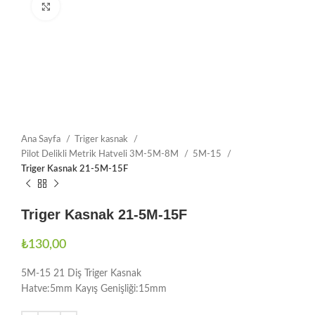
Büyütmek için tıklayın
Ana Sayfa
Triger kasnak
Pilot Delikli Metrik Hatveli 3M-5M-8M
5M-15
Triger Kasnak 21-5M-15F
Triger Kasnak 21-5M-15F
₺
130,00
5M-15 21 Diş Triger Kasnak
Hatve:5mm Kayış Genişliği:15mm