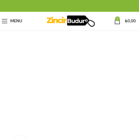
0
MENU
₺
0,00