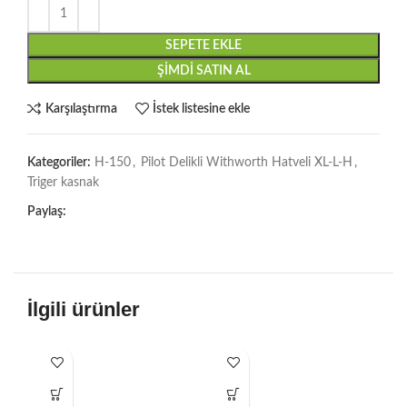
SEPETE EKLE
ŞIMDI SATIN AL
Karşılaştırma
İstek listesine ekle
Kategoriler:
H-150
,
Pilot Delikli Withworth Hatveli XL-L-H
,
Triger kasnak
Paylaş:
İlgili ürünler