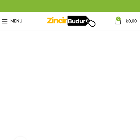
0
MENU
₺
0,00