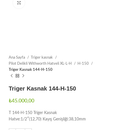
Büyütmek için tıklayın
Ana Sayfa
Triger kasnak
Pilot Delikli Withworth Hatveli XL-L-H
H-150
Triger Kasnak 144-H-150
Triger Kasnak 144-H-150
₺
45.000,00
T 144-H-150 Triger Kasnak
Hatve:1/2″(12,70) Kayış Genişliği:38,10mm