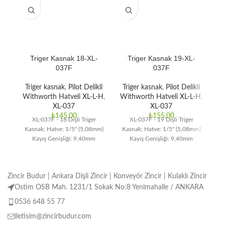
Triger Kasnak 18-XL-
Triger Kasnak 19-XL-
037F
037F
Triger kasnak
,
Pilot Delikli
Triger kasnak
,
Pilot Delikli
T
Withworth Hatveli XL-L-H
,
Withworth Hatveli XL-L-H
,
Wi
XL-037
XL-037
₺
145,00
₺
155,00
XL-037F - 18 Dişli Triger
XL-037F - 19 Dişli Triger
Kasnak; Hatve: 1/5" (5,08mm)
Kasnak; Hatve: 1/5" (5,08mm)
Ka
Kayış Genişliği: 9,40mm
Kayış Genişliği: 9,40mm
Zincir Budur | Ankara Dişli Zincir | Konveyör Zincir | Kulaklı Zincir
Ostim OSB Mah. 1231/1 Sokak No:8 Yenimahalle / ANKARA
0536 648 55 77
iletisim@zincirbudur.com