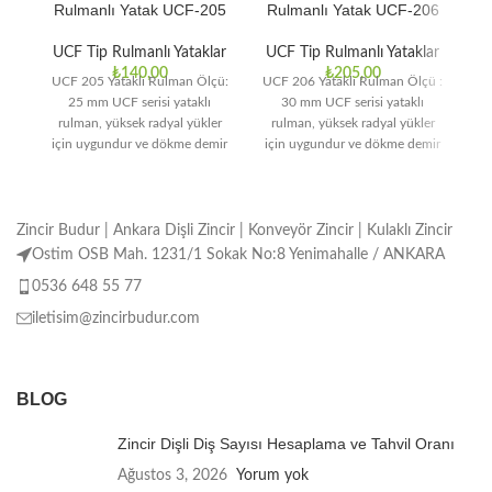
Rulmanlı Yatak UCF-205
Rulmanlı Yatak UCF-206
R
UCF Tip Rulmanlı Yataklar
UCF Tip Rulmanlı Yataklar
U
₺
140,00
₺
205,00
UCF 205 Yataklı Rulman Ölçü:
UCF 206 Yataklı Rulman Ölçü :
UC
25 mm UCF serisi ​​yataklı
30 mm UCF serisi ​​yataklı
rulman, yüksek radyal yükler
rulman, yüksek radyal yükler
r
için uygundur ve dökme demir
için uygundur ve dökme demir
iç
muhafazası
Zincir Budur | Ankara Dişli Zincir | Konveyör Zincir | Kulaklı Zincir
Ostim OSB Mah. 1231/1 Sokak No:8 Yenimahalle / ANKARA
0536 648 55 77
iletisim@zincirbudur.com
BLOG
Zincir Dişli Diş Sayısı Hesaplama ve Tahvil Oranı
Ağustos 3, 2026
Yorum yok