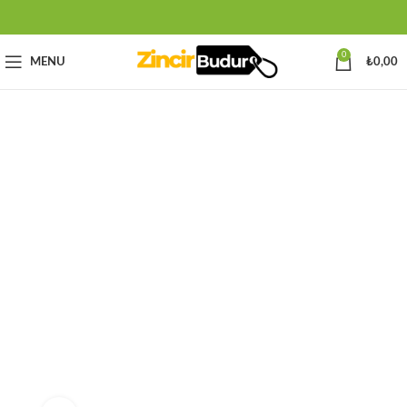
0
MENU
₺
0,00