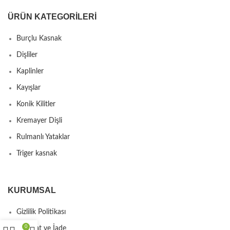
ÜRÜN KATEGORILERI
Burçlu Kasnak
Dişliler
Kaplinler
Kayışlar
Konik Kilitler
Kremayer Dişli
Rulmanlı Yataklar
Triger kasnak
KURUMSAL
Gizlilik Politikası
0
Teslimat ve İade