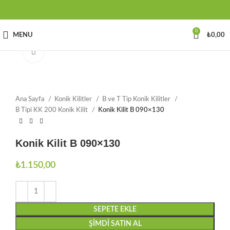
0
MENU
₺
0,00
Büyütmek için tıklayın
Ana Sayfa
Konik Kilitler
B ve T Tip Konik Kilitler
B Tipi KK 200 Konik Kilit
Konik Kilit B 090×130
Konik Kilit B 090×130
₺
1.150,00
SEPETE EKLE
ŞIMDI SATIN AL