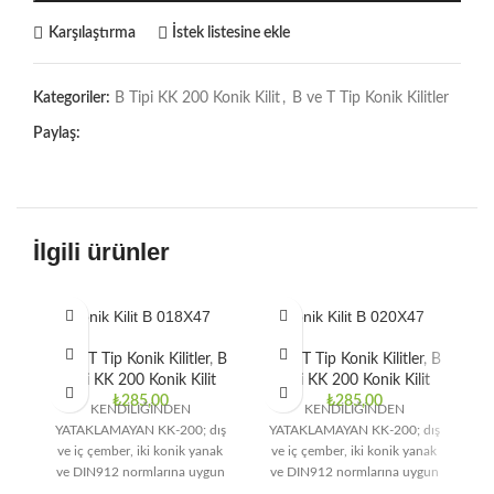
Karşılaştırma
İstek listesine ekle
Kategoriler:
B Tipi KK 200 Konik Kilit
,
B ve T Tip Konik Kilitler
Paylaş:
İlgili ürünler
Konik Kilit B 018X47
Konik Kilit B 020X47
B ve T Tip Konik Kilitler
,
B
B ve T Tip Konik Kilitler
,
B
B 
Tipi KK 200 Konik Kilit
Tipi KK 200 Konik Kilit
₺
285,00
₺
285,00
KENDİLİĞİNDEN
KENDİLİĞİNDEN
YATAKLAMAYAN KK-200; dış
YATAKLAMAYAN KK-200; dış
Y
ve iç çember, iki konik yanak
ve iç çember, iki konik yanak
v
ve DIN912 normlarına uygun
ve DIN912 normlarına uygun
v
bağlantı elemanlarından
bağlantı elemanlarından