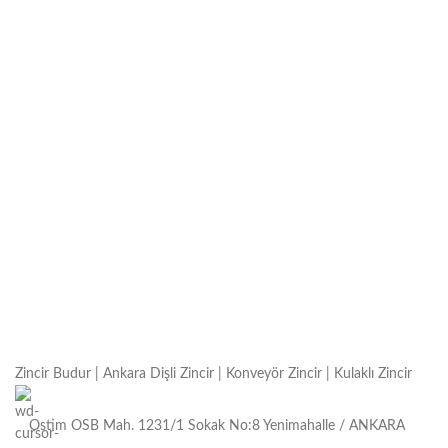
oluşmaktadır. Orta ve yüksek
oluşmaktadır. Orta ve yüksek
o
Zincir Budur | Ankara Dişli Zincir | Konveyör Zincir | Kulaklı Zincir
Ostim OSB Mah. 1231/1 Sokak No:8 Yenimahalle / ANKARA