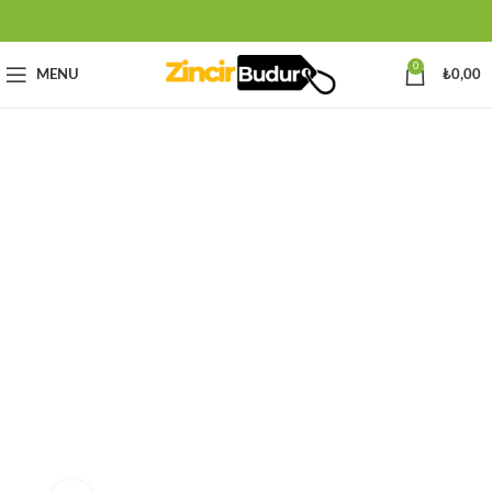
0
MENU
₺
0,00