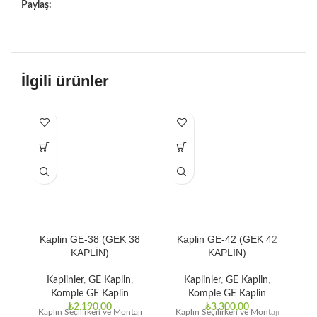
Paylaş:
İlgili ürünler
Kaplin GE-38 (GEK 38
Kaplin GE-42 (GEK 42
KAPLİN)
KAPLİN)
Kaplinler
,
GE Kaplin
,
Kaplinler
,
GE Kaplin
,
Komple GE Kaplin
Komple GE Kaplin
₺
2.190,00
₺
3.300,00
Kaplin Seçilirken ve Montajı
Kaplin Seçilirken ve Montajı
K