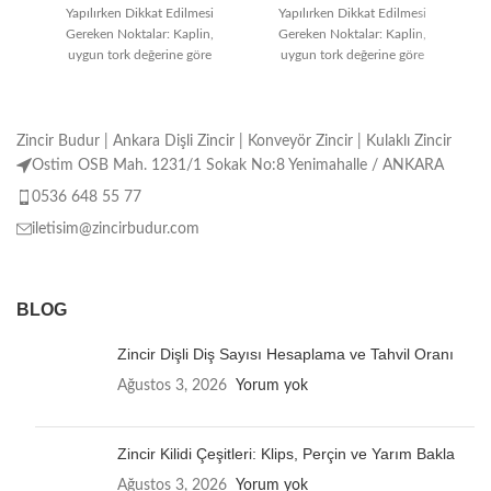
Yapılırken Dikkat Edilmesi
Yapılırken Dikkat Edilmesi
Gereken Noktalar: Kaplin,
Gereken Noktalar: Kaplin,
uygun tork değerine göre
uygun tork değerine göre
seçilmelidir. Montaj işlemi
seçilmelidir. Montaj işlemi
doğru ve özenli
doğru ve özenli
Zincir Budur | Ankara Dişli Zincir | Konveyör Zincir | Kulaklı Zincir
Ostim OSB Mah. 1231/1 Sokak No:8 Yenimahalle / ANKARA
0536 648 55 77
iletisim@zincirbudur.com
BLOG
Zincir Dişli Diş Sayısı Hesaplama ve Tahvil Oranı
Ağustos 3, 2026
Yorum yok
Zincir Kilidi Çeşitleri: Klips, Perçin ve Yarım Bakla
Ağustos 3, 2026
Yorum yok