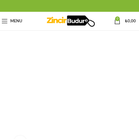
0
MENU
₺
0,00