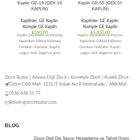
Kaplin GE-19 (GEK 19
Kaplin GE-55 (GEK 55
KAPLİN)
KAPLİN)
Ka
Kaplinler
,
GE Kaplin
,
Kaplinler
,
GE Kaplin
,
Komple GE Kaplin
Komple GE Kaplin
₺
590,00
₺
5.850,00
Kaplin Seçilirken ve Montajı
Kaplin Seçilirken ve Montajı
Yapılırken Dikkat Edilmesi
Yapılırken Dikkat Edilmesi
Gereken Noktalar: Kaplin,
Gereken Noktalar: Kaplin,
uygun tork değerine göre
uygun tork değerine göre
seçilmelidir. Montaj işlemi
seçilmelidir. Montaj işlemi
doğru ve özenli
doğru ve özenli
Zincir Budur | Ankara Dişli Zincir | Konveyör Zincir | Kulaklı Zincir
Ostim OSB Mah. 1231/1 Sokak No:8 Yenimahalle / ANKARA
0536 648 55 77
iletisim@zincirbudur.com
BLOG
Zincir Dişli Diş Sayısı Hesaplama ve Tahvil Oranı