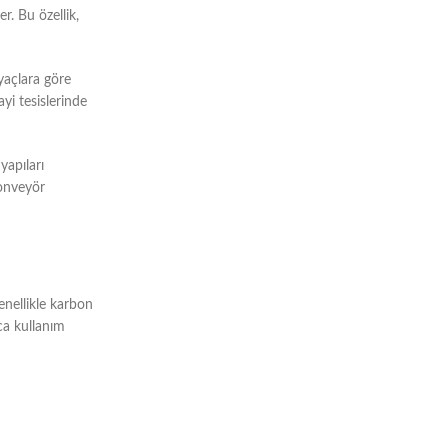
r. Bu özellik,
iyaçlara göre
yi tesislerinde
yapıları
konveyör
genellikle karbon
zca kullanım