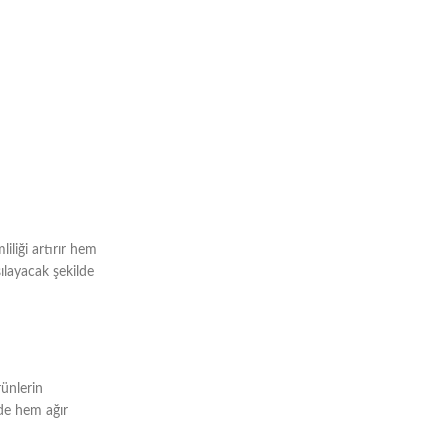
liliği artırır hem
şılayacak şekilde
rünlerin
nde hem ağır