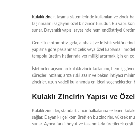
Kulaklı zincir
, taşıma sistemlerinde kullanılan ve zincir h
taşınmasını sağlayan özel bir zincir türüdür. Bu yapı, ko
sunar. Dayanıklı yapısı sayesinde hem endüstriyel üretim
Genellikle otomotiv, gıda, ambalaj ve lojistik sektörlerind
yapısına göre paslanmaz çelik veya özel kaplamalı modell
tempolu üretim hatlarında verimliliği artırmak için en çok 
İşletmeler açısından kulaklı zincir kullanımı, hem iş güv
süreçleri hızlanır, arıza riski azalır ve bakım ihtiyacı m
zincirler, uzun vadeli kullanımda en ideal seçeneklerden bi
Kulaklı Zincirin Yapısı ve Özell
Kulaklı zincirler, standart zincir halkalarına eklenen kul
sağlar. Dayanıklı çelikten üretilen bu zincirler, yüksek m
sunar. Ayrıca farklı boyut ve tasarımlarla üretilerek çeşi