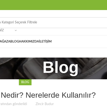
NIZ
AĞAZA
BLOG
HAKKIMIZDA
İLETIŞIM
Blog
BLOG
r Nedir? Nerelerde Kullanılır?
rafından gönderildi
Zincir Budur