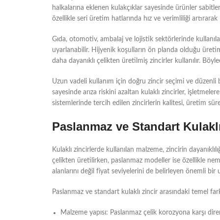
halkalarına eklenen kulakçıklar sayesinde ürünler sabitlen
özellikle seri üretim hatlarında hız ve verimliliği artırar
Gıda, otomotiv, ambalaj ve lojistik sektörlerinde kullanıl
uyarlanabilir. Hijyenik koşulların ön planda olduğu üretim
daha dayanıklı çelikten üretilmiş zincirler kullanılır. Bö
Uzun vadeli kullanım için doğru zincir seçimi ve düzenli 
sayesinde arıza riskini azaltan kulaklı zincirler, işlet
sistemlerinde tercih edilen zincirlerin kalitesi, üretim sürek
Paslanmaz ve Standart Kulaklı
Kulaklı zincirlerde kullanılan malzeme, zincirin dayanıklıl
çelikten üretilirken, paslanmaz modeller ise özellikle nem
alanlarını değil fiyat seviyelerini de belirleyen önemli bir
Paslanmaz ve standart kulaklı zincir arasındaki temel fark
Malzeme yapısı: Paslanmaz çelik korozyona karşı dirençl