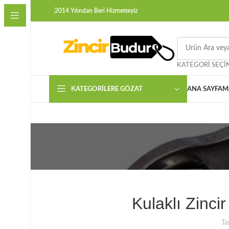
2014 Yılından Beri Hizmetteyiz
KATEGORI SEÇI
KATEGORILERE GÖZAT
ANA SAYFA
M
Kulaklı Zinci
Ta