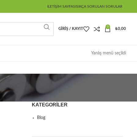
İLETIŞIM SAYFASI
SIKÇA SORULAN SORULAR
0
GIRIŞ / KAYIT
₺
0,00
Yanlış menü seçildi
KATEGORILER
Blog