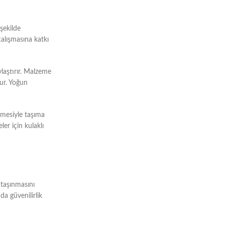
şekilde
çalışmasına katkı
ylaştırır. Malzeme
lur. Yoğun
lmesiyle taşıma
er için kulaklı
 taşınmasını
da güvenilirlik