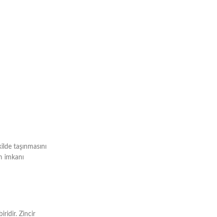
kilde taşınmasını
m imkanı
ridir. Zincir