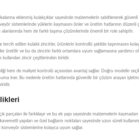
alkalarına eklenmiş kulakçıklar sayesinde malzemelerin sabitlenerek güvenli 
nveyör sistemlerinde yüklerin kaymasını önler ve üretim hatlarının düzenli 
 alanlarında hem de farklı taşıma çözümlerinde önemli bir role sahiptir.
e tercih edilen kulaklı zincirler, ürünlerin kontrollü şekilde taşınmasını kola
er üretilir ve bu da zincirin farklı ortamlara uyum sağlamasına yardımcı o
kullanılan zincir çeşitlerinden biridir.
enliği hem de maliyet kontrolü açısından avantaj sağlar. Doğru modelin seçi
inimuma iner. Bu nedenle üretim hatlarında güvenilir bir çözüm arayan işletmel
ridir.
ikleri
akçık parçaları ile farklılaşır ve bu ek yapı sayesinde malzemelerin kaymadan
ukavemetli yapıları ve özel bağlantı noktaları sayesinde uzun süreli kullanım
tli konveyör sistemlerine kolayca uyum sağlar.