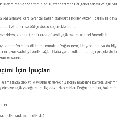
k üretim tesislerinde tercih edilir, standart zincirler genel sanayi ve ağır y
 paslanmaya karşı avantaj sağlar, standart zincirler düzenli bakım ile dayanı
andart zincirler ise bütçe dostu seçenekler sunar.
ktirirken, standart zincirlerde düzenli yağlama ve kontrol önemlidir.
uyulan performans dikkate alınmalıdır. Yoğun nem, kimyasal etki ya da hij
irler uzun vadeli güvenlik sağlar. Daha genel kullanım amaçlı projelerde is
özümler sunar.
çimi İçin İpuçları
im aşamasında dikkatli davranmak gerekir. Zincirin malzeme kalitesi, üretim 
letmeye sağlayacağı verimliliği doğrudan etkiler. Doğru tercihler, bakım mal
.
enler:
 çelik, kaplamalı çelik vb.)