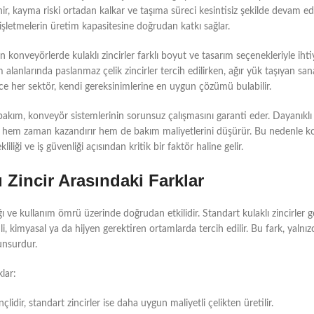
ir, kayma riski ortadan kalkar ve taşıma süreci kesintisiz şekilde devam ede
ak işletmelerin üretim kapasitesine doğrudan katkı sağlar.
an konveyörlerde kulaklı zincirler farklı boyut ve tasarım seçenekleriyle iht
 alanlarında paslanmaz çelik zincirler tercih edilirken, ağır yük taşıyan sana
ylece her sektör, kendi gereksinimlerine en uygun çözümü bulabilir.
bakım, konveyör sistemlerinin sorunsuz çalışmasını garanti eder. Dayanıklı 
melere hem zaman kazandırır hem de bakım maliyetlerini düşürür. Bu nedenle 
liliği ve iş güvenliği açısından kritik bir faktör haline gelir.
 Zincir Arasındaki Farklar
ığı ve kullanım ömrü üzerinde doğrudan etkilidir. Standart kulaklı zincirler 
li, kimyasal ya da hijyen gerektiren ortamlarda tercih edilir. Bu fark, yalnı
 unsurdur.
lar:
idir, standart zincirler ise daha uygun maliyetli çelikten üretilir.