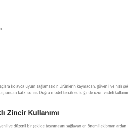
rı
tiyaçlara kolayca uyum sağlamasıdır. Ürünlerin kaymadan, güvenli ve hızlı şe
ısından katkı sunar. Doğru model tercih edildiğinde uzun vadeli kullanı
ı Zincir Kullanımı
venli ve düzenli bir şekilde taşınmasını sağlayan en önemli ekipmanlardan bi