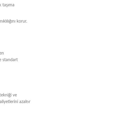
ük taşıma
klılığını korur.
yen
e standart
tekniği ve
iyetlerini azaltır